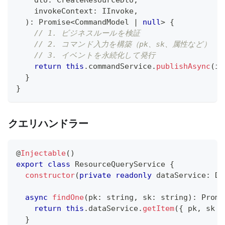
    dto
:
 CreateResourceDto
,
    invokeContext
:
 IInvoke
,
)
:
Promise
<
CommandModel 
|
null
>
{
// 1. ビジネスルールを検証
// 2. コマンド入力を構築（pk、sk、属性など）
// 3. イベントを永続化して発行
return
this
.
commandService
.
publishAsync
(
in
}
}
クエリハンドラー
@
Injectable
(
)
export
class
ResourceQueryService
{
constructor
(
private
readonly
 dataService
:
 Da
async
findOne
(
pk
:
string
,
 sk
:
string
)
:
Promi
return
this
.
dataService
.
getItem
(
{
 pk
,
 sk 
}
}