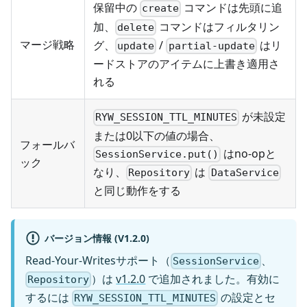
保留中の
コマンドは先頭に追
create
加、
コマンドはフィルタリン
delete
マージ戦略
グ、
/
はリ
update
partial-update
ードストアのアイテムに上書き適用さ
れる
が未設定
RYW_SESSION_TTL_MINUTES
または0以下の値の場合、
フォールバ
はno-opと
SessionService.put()
ック
なり、
は
Repository
DataService
と同じ動作をする
バージョン情報 (V1.2.0)
Read-Your-Writesサポート（
、
SessionService
）は
v1.2.0
で追加されました。有効に
Repository
するには
の設定とセ
RYW_SESSION_TTL_MINUTES