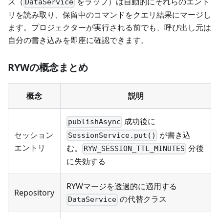
ス（
をラップ）は自動的にそれらのエント
DataService
リを読み取り、保留中のコマンドをクエリ結果にマージし
ます。プロジェクターが実行される前でも、呼び出し元は
自分の書き込みを即座に確認できます。
RYWの概念まとめ
概念
説明
成功後に
publishAsync
が書き込
セッション
SessionService.put()
エントリ
む。
分後
RYW_SESSION_TTL_MINUTES
に失効する
RYWマージを透過的に適用する
Repository
の代替クラス
DataService