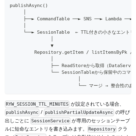
publishAsync()
     │
     ├──► CommandTable ──► SNS ──► Lambda ──► 
     │
     └──► SessionTable  ← TTL付きの小さなエントリ
               │
               ▼
         Repository.getItem / listItemsByPk / 
               │
               ├── ReadStoreから取得（DataServi
               └── SessionTableから保留中のコ
                         │
                         └── マージ → 整合性
が設定されている場合、
RYW_SESSION_TTL_MINUTES
/
の呼び
publishAsync
publishPartialUpdateAsync
出しごとに
が専用のセッションテーブ
SessionService
ルに短命なエントリを書き込みます。
クラ
Repository